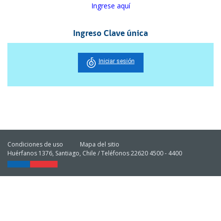
Ingrese aquí
Ingreso Clave única
Iniciar sesión
Condiciones de uso
Mapa del sitio
Huérfanos 1376, Santiago, Chile / Teléfonos 22620 4500 - 4400